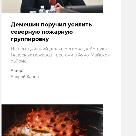
Демешин поручил усилить
северную пожарную
группировку
На сегодняшний день в регионе действуют
14 лесных пожаров - все они в Аяно-Майском
районе
Автор:
Андрей Канев