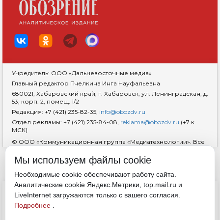
Учредитель: ООО «Дальневосточные медиа»
Главный редактор Пчелкина Инга Науфальевна
680021, Хабаровский край, г. Хабаровск, ул. Ленинградская, д.
53, корп. 2, помещ. 1/2
Редакция: +7 (421) 235-82-35,
info@obozdv.ru
Отдел рекламы: +7 (421) 235-84-08,
reklama@obozdv.ru
(+7 к
МСК)
© ООО «Коммуникационная группа «Медиатехнологии». Все
права защищены. При использовании информации
гиперссылка на сайт
dvobozrenie.ru
обязательна.
Мы используем файлы cookie
Возрастная маркировка 18+
RSS
Необходимые cookie обеспечивают работу сайта.
Аналитические cookie Яндекс.Метрики, top.mail.ru и
ДОКУМЕНТЫ
LiveInternet загружаются только с вашего согласия.
Политика конфиденциальности
Подробнее
.
Обработка cookie
Согласие на обработку персональных данных