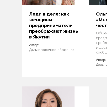
Леди в деле: как
Ольг
женщины-
«Мн
предприниматели
чест
преображают жизнь
Общес
в Якутии
предп
пробл
Автор:
и дос
Дальневосточное обозрение
сообщ
Автор:
Дальне