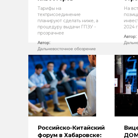
Тарифы на
На вс
техприсоединение
позиц
планируют сделать ниже, а
инвес
процедуру выдачи ГПЗУ -
2024 
прозрачнее
Автор:
Автор:
Дальне
Дальневосточное обозрение
Российско-Китайский
Виц
форум в Хабаровске:
ДОМ