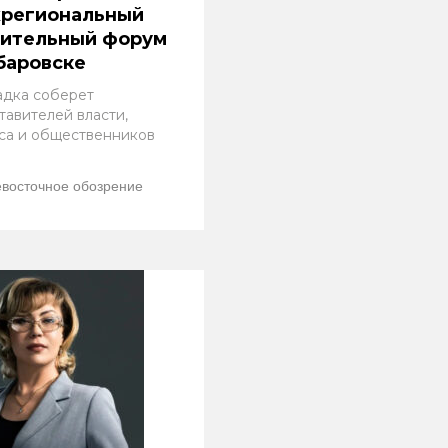
региональный
оительный форум
баровске
дка соберет
тавителей власти,
са и общественников
восточное обозрение