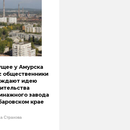
щее у Амурска
: общественники
уждают идею
ительства
инажного завода
баровском крае
а Страхова