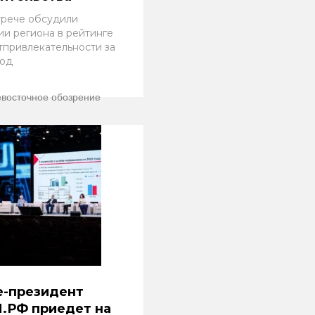
трече обсудили
ии региона в рейтинге
тпривлекательности за
год
восточное обозрение
е-президент
.РФ приедет на