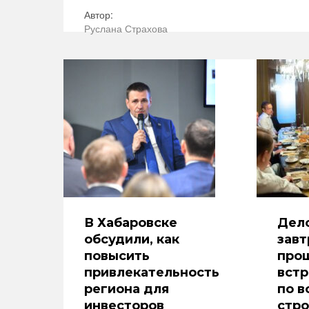
Автор:
Руслана Страхова
В Хабаровске
Дело
обсудили, как
завт
повысить
прош
привлекательность
встр
региона для
по в
инвесторов
стро