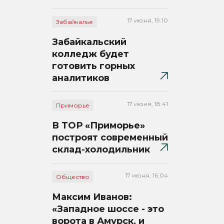
17 июня, 19:10
Забайкалье
Забайкальский
колледж будет
готовить горных
аналитиков
17 июня, 18:41
Приморье
В ТОР «Приморье»
построят современный
склад-холодильник
17 июня, 16:04
Общество
Максим Иванов:
«Западное шоссе - это
ворота в Амурск, и