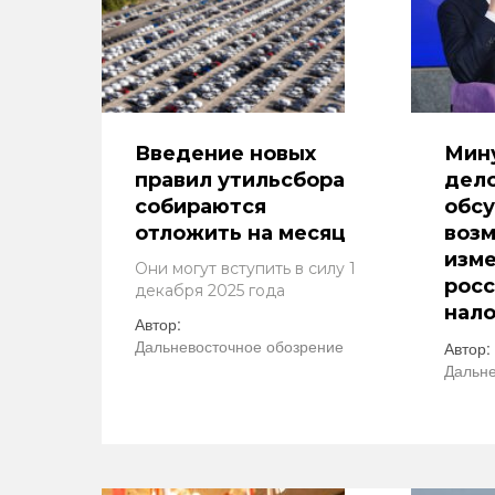
Введение новых
Мин
правил утильсбора
дел
собираются
обс
отложить на месяц
воз
изме
Они могут вступить в силу 1
рос
декабря 2025 года
нало
Автор:
Дальневосточное обозрение
Автор:
Дальне