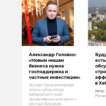
Александр Головко:
Буду
«Новым нишам
есть
бизнеса нужна
обс
господдержка и
стро
частные инвестиции»
афф
в Ха
Эксперт проанализировал
тезисы губернатора
Автор:
Хабаровского края,
Руслан
прозвучавшие на встрече с
местным бизнесом