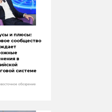
усы и плюсы:
овое сообщество
уждает
можные
нения в
сийской
говой системе
восточное обозрение