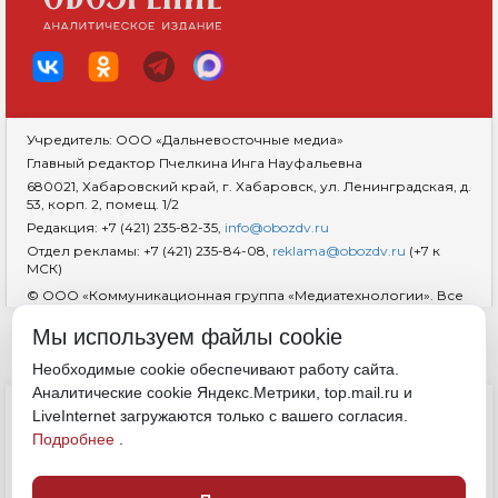
Учредитель: ООО «Дальневосточные медиа»
Главный редактор Пчелкина Инга Науфальевна
680021, Хабаровский край, г. Хабаровск, ул. Ленинградская, д.
53, корп. 2, помещ. 1/2
Редакция: +7 (421) 235-82-35,
info@obozdv.ru
Отдел рекламы: +7 (421) 235-84-08,
reklama@obozdv.ru
(+7 к
МСК)
© ООО «Коммуникационная группа «Медиатехнологии». Все
права защищены. При использовании информации
гиперссылка на сайт
dvobozrenie.ru
обязательна.
Мы используем файлы cookie
Возрастная маркировка 18+
RSS
Необходимые cookie обеспечивают работу сайта.
Аналитические cookie Яндекс.Метрики, top.mail.ru и
ДОКУМЕНТЫ
LiveInternet загружаются только с вашего согласия.
Политика конфиденциальности
Подробнее
.
Обработка cookie
Согласие на обработку персональных данных
Полные правила цитирования
Свидетельство о регистрации СМИ