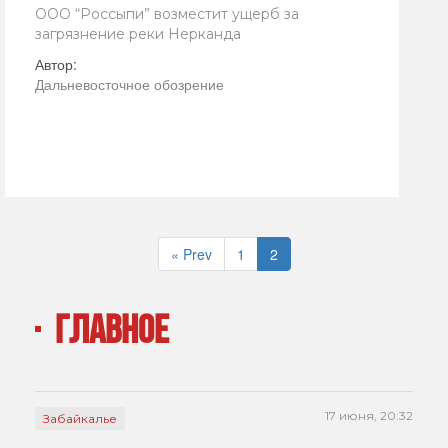
ООО “Россыпи” возместит ущерб за
загрязнение реки Нерканда
Автор:
Дальневосточное обозрение
« Prev
1
2
ГЛАВНОЕ
17 июня, 20:32
Забайкалье