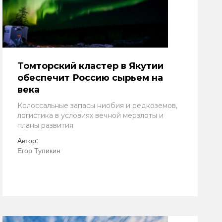
Томторский кластер в Якутии
обеспечит Россию сырьем на
века
Колоссальные запасы ниобия и редкоземов,
логистика в условиях вечной мерзлоты и
планы развития
Автор:
Егор Тупикин