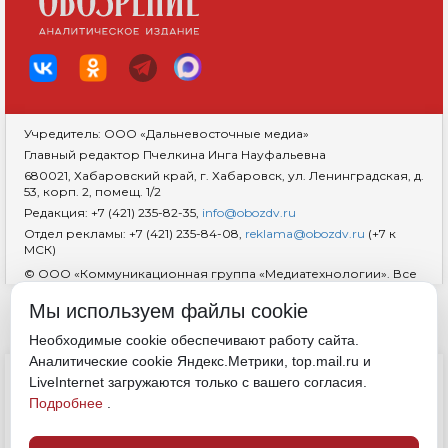
Учредитель: ООО «Дальневосточные медиа»
Главный редактор Пчелкина Инга Науфальевна
680021, Хабаровский край, г. Хабаровск, ул. Ленинградская, д.
53, корп. 2, помещ. 1/2
Редакция: +7 (421) 235-82-35,
info@obozdv.ru
Отдел рекламы: +7 (421) 235-84-08,
reklama@obozdv.ru
(+7 к
МСК)
© ООО «Коммуникационная группа «Медиатехнологии». Все
права защищены. При использовании информации
гиперссылка на сайт
dvobozrenie.ru
обязательна.
Мы используем файлы cookie
Возрастная маркировка 18+
RSS
Необходимые cookie обеспечивают работу сайта.
Аналитические cookie Яндекс.Метрики, top.mail.ru и
ДОКУМЕНТЫ
LiveInternet загружаются только с вашего согласия.
Политика конфиденциальности
Подробнее
.
Обработка cookie
Согласие на обработку персональных данных
Полные правила цитирования