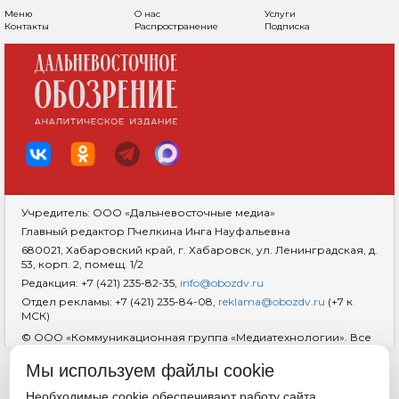
Меню
О нас
Услуги
Контакты
Распространение
Подписка
Учредитель: ООО «Дальневосточные медиа»
Главный редактор Пчелкина Инга Науфальевна
680021, Хабаровский край, г. Хабаровск, ул. Ленинградская, д.
53, корп. 2, помещ. 1/2
Редакция: +7 (421) 235-82-35,
info@obozdv.ru
Отдел рекламы: +7 (421) 235-84-08,
reklama@obozdv.ru
(+7 к
МСК)
© ООО «Коммуникационная группа «Медиатехнологии». Все
права защищены. При использовании информации
гиперссылка на сайт
dvobozrenie.ru
обязательна.
Мы используем файлы cookie
Возрастная маркировка 18+
RSS
Необходимые cookie обеспечивают работу сайта.