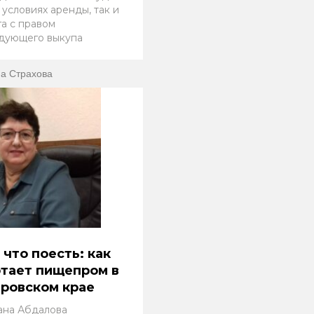
 условиях аренды, так и
га с правом
дующего выкупа
а Страхова
 что поесть: как
тает пищепром в
ровском крае
ана Абдалова