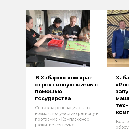
В Хабаровском крае
Хаба
строят новую жизнь с
«Рос
помощью
запу
государства
маш
тех
Сельская реновация стала
ком
возможной участию региону в
программе «Комплексное
Воспо
развитие сельских
обору