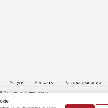
Услуги
Контакты
Распространение
 ООО «Дальневосточные медиа»
ктор Пчелкина Инга Науфальевна
okie
овский край, г. Хабаровск, ул. Ленинградская, д. 53, корп. 2, помещ. 1/
421) 235-82-35,
info@obozdv.ru