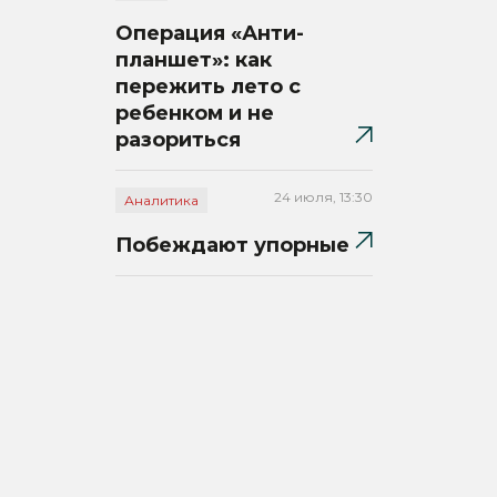
Операция «Анти-
планшет»: как
пережить лето с
ребенком и не
разориться
24 июля, 13:30
Аналитика
Побеждают упорные