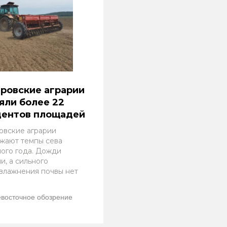
ровские аграрии
яли более 22
центов площадей
овские аграрии
жают темпы сева
ого года. Дожди
и, а сильного
влажнения почвы нет
восточное обозрение