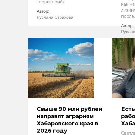
территорий»
как на
лизин
Автор:
после
Руслана Страхова
Автор:
Руслан
Свыше 90 млн рублей
Есть
направят аграриям
рабо
Хабаровского края в
Хаба
2026 году
Светл