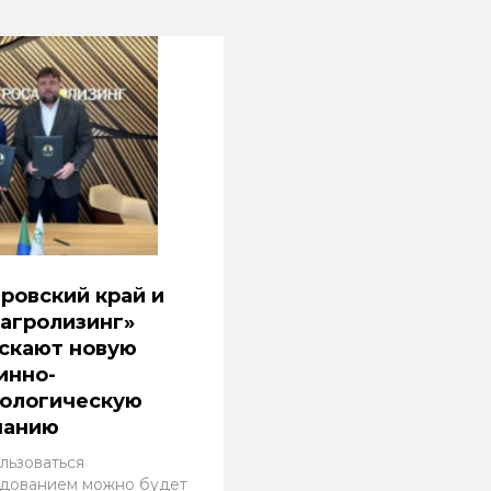
ровский край и
агролизинг»
скают новую
инно-
нологическую
панию
льзоваться
дованием можно будет