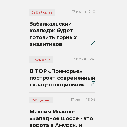
17 июня, 19:10
Забайкалье
Забайкальский
колледж будет
готовить горных
аналитиков
17 июня, 18:41
Приморье
В ТОР «Приморье»
построят современный
склад-холодильник
17 июня, 16:04
Общество
Максим Иванов:
«Западное шоссе - это
ворота в Амурск, и