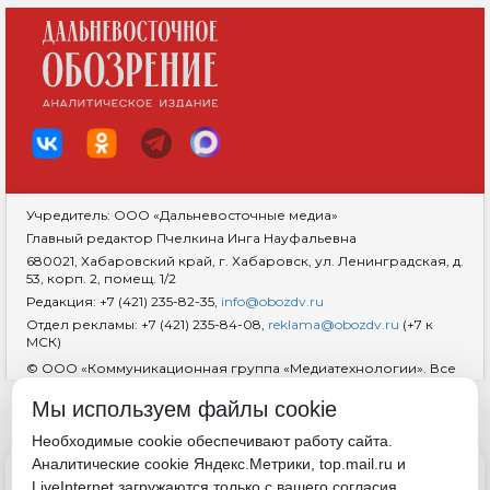
Учредитель: ООО «Дальневосточные медиа»
Главный редактор Пчелкина Инга Науфальевна
680021, Хабаровский край, г. Хабаровск, ул. Ленинградская, д.
53, корп. 2, помещ. 1/2
Редакция: +7 (421) 235-82-35,
info@obozdv.ru
Отдел рекламы: +7 (421) 235-84-08,
reklama@obozdv.ru
(+7 к
МСК)
© ООО «Коммуникационная группа «Медиатехнологии». Все
права защищены. При использовании информации
гиперссылка на сайт
dvobozrenie.ru
обязательна.
Мы используем файлы cookie
Возрастная маркировка 18+
RSS
Необходимые cookie обеспечивают работу сайта.
Аналитические cookie Яндекс.Метрики, top.mail.ru и
ДОКУМЕНТЫ
LiveInternet загружаются только с вашего согласия.