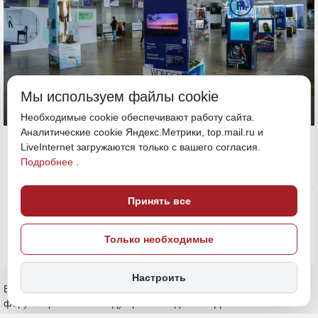
Мы используем файлы cookie
Необходимые cookie обеспечивают работу сайта.
Аналитические cookie Яндекс.Метрики, top.mail.ru и
12 мая, 12:30
ДФО
LiveInternet загружаются только с вашего согласия.
Подробнее
.
Общество
ПОДЕЛИТЬСЯ
Принять все
Только необходимые
Настроить
В столице Республики Бурятии в рамках Международного
форума креативных индустрий «Создано на Дальнем Востоке»
состоится знаковое для всего макрорегиона событие. В