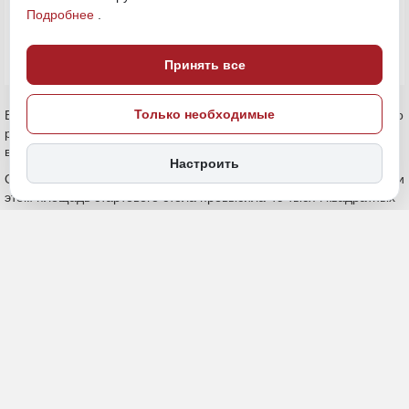
ПОДЕЛИТЬСЯ
Подробнее
.
Принять все
В Роскосмосе рассказали о завершении строительства стартового
Только необходимые
ракетного комплекса “Ангара”. Все оставшиеся 16 сооружений
введены в строй, сообщает “Дальневосточное обозрение”.
Настроить
Общая площадь участка комплекса “Ангара” составила 89 га. При
этом площадь стартового стола превысила 45 тысяч квадратных
метров, это примерно 6 футбольных полей. Как отметили в
пресс-службе Роскосмоса, в работе над комплексом принимали
участие тысячи человек различных специальностей.
«Вся операция по подготовке ракеты, от
вывоза из монтажно-испытательного корпуса
до пуска, является
высокоавтоматизированной, минимизируя
человеческое вмешательство в критические
моменты для обеспечения надежности», –