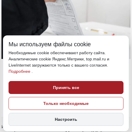
Мы используем файлы cookie
Необходимые cookie обеспечивают работу сайта.
Аналитические cookie Яндекс.Метрики, top.mail.ru и
15 сентября 2025, 16:06
LiveInternet загружаются только с вашего согласия.
Хабаровский край
Подробнее
.
Политика и власть
Принять все
ПОДЕЛИТЬСЯ
Только необходимые
Настроить
Избирательные комиссии публикуют предварительные итоги